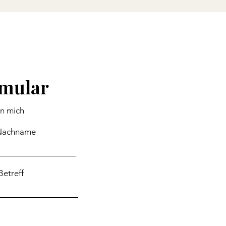
rmular
an mich
Nachname
Betreff