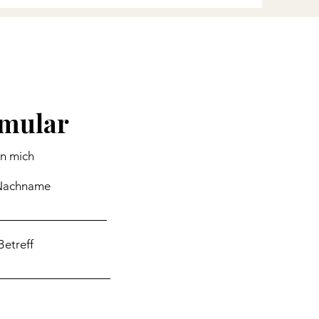
rmular
an mich
Nachname
Betreff