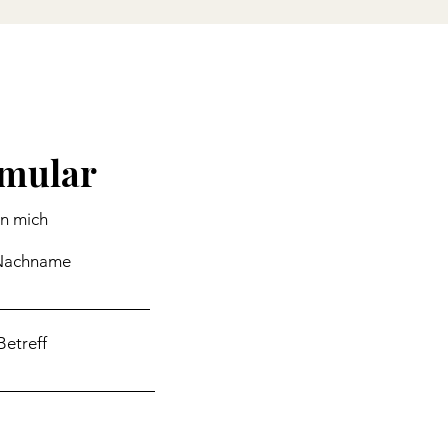
rmular
an mich
Nachname
Betreff